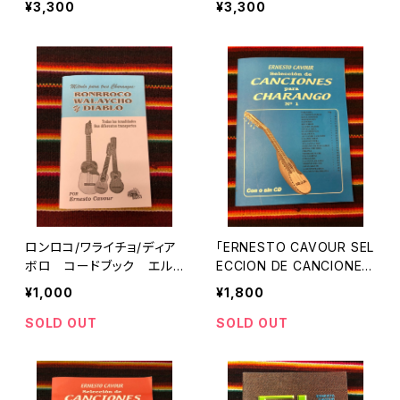
¥3,300
¥3,300
ト・カブール著【CD付】
付】
ロンロコ/ワライチョ/ディア
「ERNESTO CAVOUR SEL
ボロ コードブック エル
ECCION DE CANCIONES
ネスト・カブール著
PARA CHARANGO No.1」
¥1,000
¥1,800
（チャランゴ歌集） エルネス
ト・カブール著
SOLD OUT
SOLD OUT